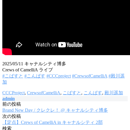
2025/05/11 キャナルシティ博多
Crews of CamelliA ライブ
#こばすと
#こんぱす
#CCCproject
#CrewsofCamelliA
#殿川遥
加
CCCProject
,
CrewsofCamelliA
,
こばすと
,
こんぱす
,
殿川遥加
admin
前の投稿
投
Brand New Day / クレクレ！ @ キャナルシティ博多
稿
次の投稿
【定点】Crews of CamelliA in キャナルシティ 2部
ナ
検索