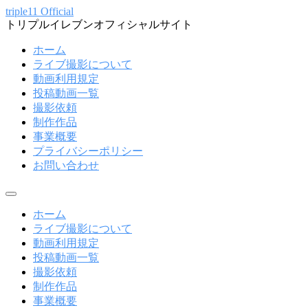
コ
triple11 Official
トリプルイレブンオフィシャルサイト
ン
テ
ホーム
ン
ライブ撮影について
ツ
動画利用規定
へ
投稿動画一覧
ス
撮影依頼
キ
制作作品
ッ
事業概要
プ
プライバシーポリシー
お問い合わせ
メ
ニ
ホーム
ュ
ライブ撮影について
ー
動画利用規定
投稿動画一覧
撮影依頼
制作作品
事業概要