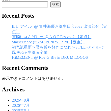
ビ
検索
ゲ
Recent Posts
ー
シ
ILL -アイル- @ 青井海優お誕生日会2022 出演部分【定
点】
ョ
電脳にゃんぱしー @ A.O.P Fes vol.2 【定点】
ン
Star☆Prince @ 2MAN 2025.12.28 【定点】
初恋流星雨〜君も僕を好きになれ〜 / I’LL -アイル- @
風咲ねる生誕＆卒業
HiMEMENT @ Roy G.Biv in DRUM LOGOS
Recent Comments
表示できるコメントはありません。
Archives
2026年8月
2026年7月
2026年6月