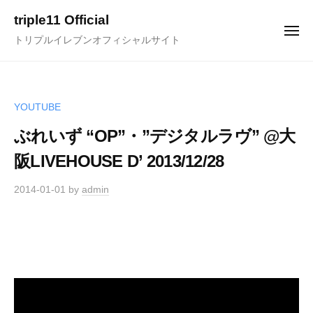
ュ
コ
ー
triple11 Official
ン
メ
トリプルイレブンオフィシャルサイト
ニ
テ
ュ
ー
ン
ツ
へ
YOUTUBE
ス
ぶれいず “OP”・”デジタルラヴ” @大
キ
阪LIVEHOUSE D’ 2013/12/28
ッ
プ
2014-01-01
by
admin