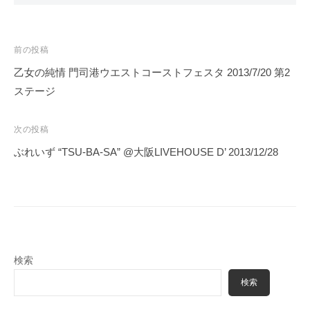
投
前の投稿
稿
乙女の純情 門司港ウエストコーストフェスタ 2013/7/20 第2
ナ
ステージ
ビ
ゲ
次の投稿
ー
ぶれいず “TSU-BA-SA” @大阪LIVEHOUSE D’ 2013/12/28
シ
ョ
ン
検索
検索