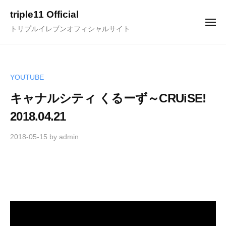
ュ
コ
ー
triple11 Official
ン
メ
トリプルイレブンオフィシャルサイト
ニ
テ
ュ
ー
ン
ツ
へ
YOUTUBE
ス
キャナルシティ くるーず～CRUiSE!
キ
2018.04.21
ッ
プ
2018-05-15
by
admin