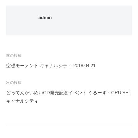
admin
投
前の投稿
稿
空想モーメント キャナルシティ 2018.04.21
ナ
ビ
次の投稿
ゲ
どってんかいめいCD発売記念イベント くるーず～CRUiSE!
ー
キャナルシティ
シ
ョ
ン