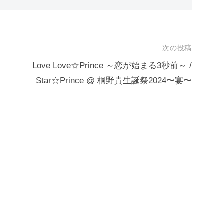
次の投稿
Love Love☆Prince ～恋が始まる3秒前～ /
Star☆Prince @ 桐野貴生誕祭2024〜宴〜