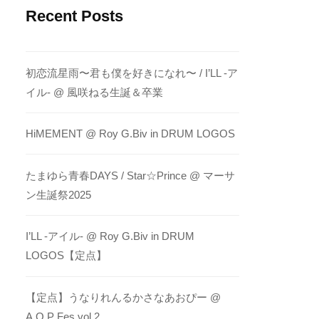
Recent Posts
初恋流星雨〜君も僕を好きになれ〜 / I’LL -ア
イル- @ 風咲ねる生誕＆卒業
HiMEMENT @ Roy G.Biv in DRUM LOGOS
たまゆら青春DAYS / Star☆Prince @ マーサ
ン生誕祭2025
I’LL -アイル- @ Roy G.Biv in DRUM
LOGOS【定点】
【定点】うなりれんるかさなあおぴー @
A.O.P Fes vol.2