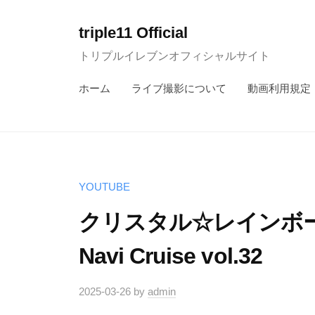
コ
ン
triple11 Official
テ
トリプルイレブンオフィシャルサイト
ン
ホーム
ライブ撮影について
動画利用規定
ツ
へ
ス
キ
ッ
YOUTUBE
プ
クリスタル☆レインボー /
Navi Cruise vol.32
2025-03-26
by
admin