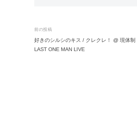
投
前の投稿
稿
好きのシルシのキス / クレクレ！ @ 現体制
LAST ONE MAN LIVE
ナ
ビ
ゲ
ー
シ
ョ
ン