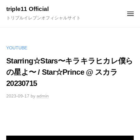
ュ
コ
ー
triple11 Official
ン
メ
トリプルイレブンオフィシャルサイト
ニ
テ
ュ
ー
ン
ツ
へ
YOUTUBE
ス
Starring☆Stars〜キラキラヒカレ僕ら
キ
の星よ〜 / Star☆Prince @ スカラ
ッ
プ
20230715
2023-09-17
by
admin