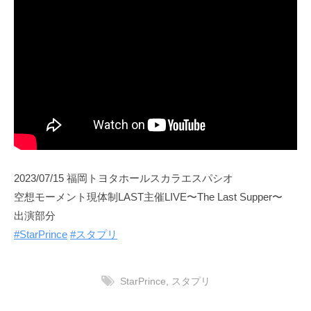
2023/07/15 福岡トヨタホールスカラエスパシオ
空想モーメント現体制LAST主催LIVE〜The Last Supper〜
出演部分
#StarPrince
#スタプリ
StarPrince
,
スタプリ