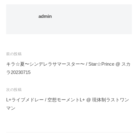
admin
投
前の投稿
稿
キラ☆夏〜シンデレラサマースター〜 / Star☆Prince @ スカ
ナ
ラ20230715
ビ
ゲ
次の投稿
ー
L+ライブメドレー / 空想モーメントL+ @ 現体制ラストワン
シ
マン
ョ
ン