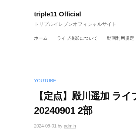
コ
ン
triple11 Official
テ
トリプルイレブンオフィシャルサイト
ン
ホーム
ライブ撮影について
動画利用規定
ツ
へ
ス
キ
ッ
YOUTUBE
プ
【定点】殿川遥加 ライ
20240901 2部
2024-09-01
by
admin