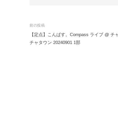
投
前の投稿
稿
【定点】こんぱす。Compass ライブ @ チ
チャタウン 20240901 1部
ナ
ビ
ゲ
ー
シ
ョ
ン