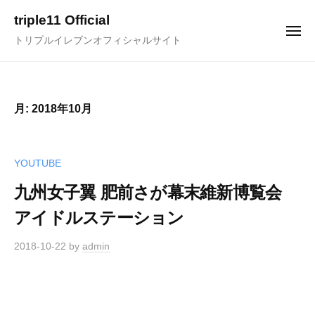
ュ
コ
ー
triple11 Official
ン
メ
トリプルイレブンオフィシャルサイト
ニ
テ
ュ
ー
ン
ツ
へ
月:
2018年10月
ス
キ
ッ
YOUTUBE
プ
九州女子翼 肥前さが幕末維新博覧会
アイドルステーション
2018-10-22
by
admin