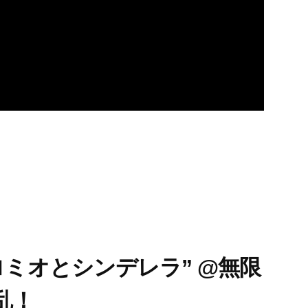
ロミオとシンデレラ” @無限
乱！