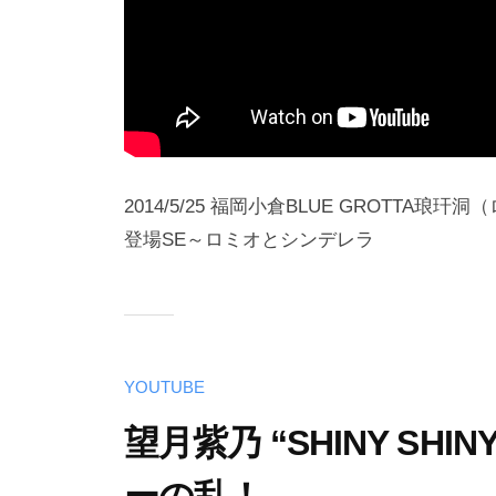
2014/5/25 福岡小倉BLUE GROTTA琅
登場SE～ロミオとシンデレラ
YOUTUBE
望月紫乃 “SHINY SH
ーの乱！