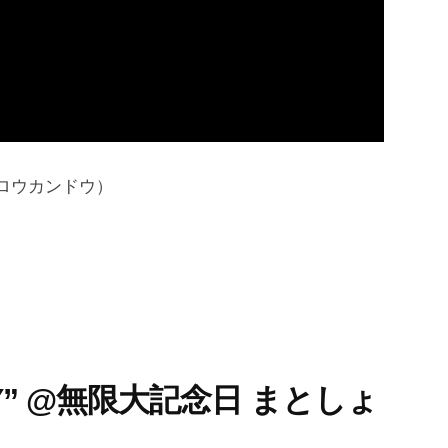
玕洞（ロウカンドウ）
INY” @無限大記念日 まとしょ