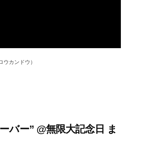
玕洞（ロウカンドウ）
ーバー” @無限大記念日 ま