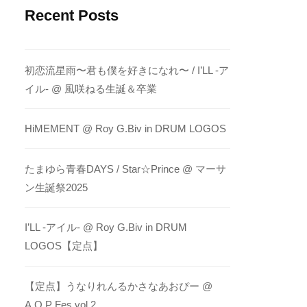
Recent Posts
初恋流星雨〜君も僕を好きになれ〜 / I’LL -ア
イル- @ 風咲ねる生誕＆卒業
HiMEMENT @ Roy G.Biv in DRUM LOGOS
たまゆら青春DAYS / Star☆Prince @ マーサ
ン生誕祭2025
I’LL -アイル- @ Roy G.Biv in DRUM
LOGOS【定点】
【定点】うなりれんるかさなあおぴー @
A.O.P Fes vol.2