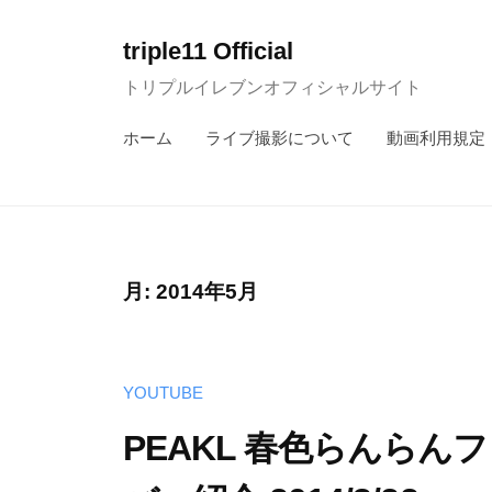
コ
ン
triple11 Official
テ
トリプルイレブンオフィシャルサイト
ン
ホーム
ライブ撮影について
動画利用規定
ツ
へ
ス
キ
ッ
月:
2014年5月
プ
YOUTUBE
PEAKL 春色らんらんフ