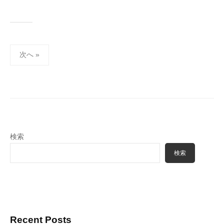
投
次へ »
稿
の
ペ
ー
ジ
送
検索
り
検索
Recent Posts