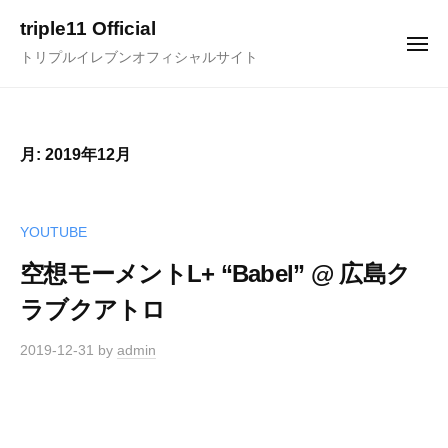
ュ
コ
ー
triple11 Official
ン
メ
トリプルイレブンオフィシャルサイト
ニ
テ
ュ
ー
ン
ツ
へ
月:
2019年12月
ス
キ
ッ
YOUTUBE
プ
空想モーメントL+ “Babel” @ 広島ク
ラブクアトロ
2019-12-31
by
admin