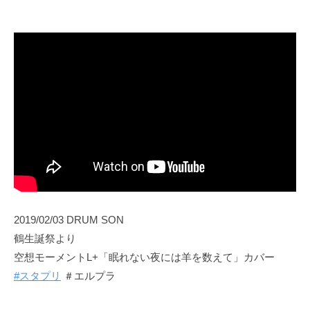
2019/02/03 DRUM SON
鶴生誕祭より
空想モーメントL+「眠れない夜には羊を数えて」カバー
#スタプリ
＃エルプラ