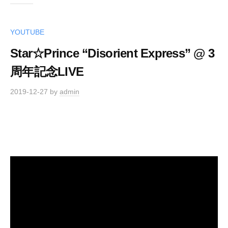
YOUTUBE
Star☆Prince “Disorient Express” @ 3
周年記念LIVE
2019-12-27
by
admin