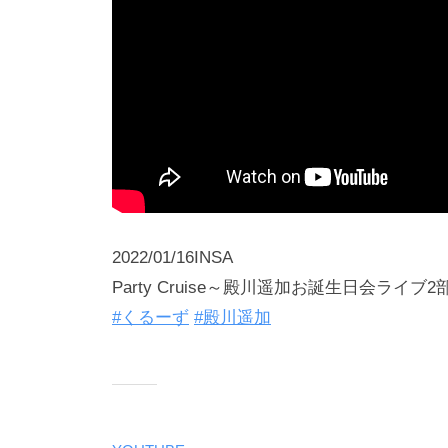
2022/01/16INSA
Party Cruise～殿川遥加お誕生日会ライブ2
#くるーず
#殿川遥加