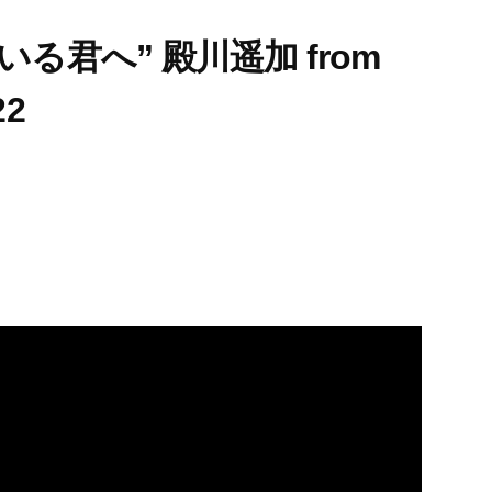
る君へ” 殿川遥加 from
2