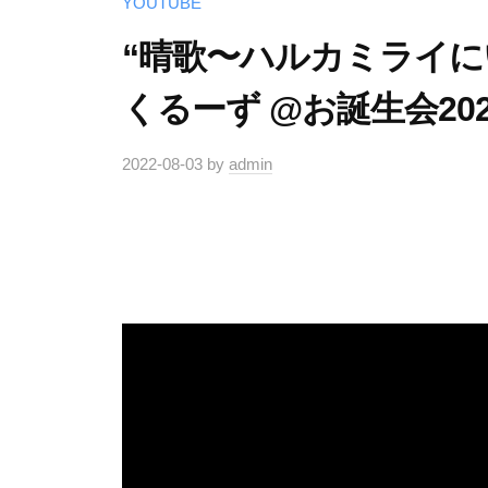
YOUTUBE
“晴歌〜ハルカミライにい
くるーず @お誕生会202
2022-08-03
by
admin