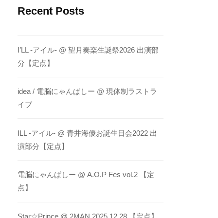
Recent Posts
I’LL -アイル- @ 望月奏楽生誕祭2026 出演部
分【定点】
idea / 電脳にゃんぱしー @ 現体制ラストラ
イブ
ILL -アイル- @ 青井海優お誕生日会2022 出
演部分【定点】
電脳にゃんぱしー @ A.O.P Fes vol.2 【定
点】
Star☆Prince @ 2MAN 2025.12.28 【定点】