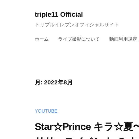
コ
ン
triple11 Official
テ
トリプルイレブンオフィシャルサイト
ン
ホーム
ライブ撮影について
動画利用規定
ツ
へ
ス
キ
ッ
月:
2022年8月
プ
YOUTUBE
Star☆Prince キ