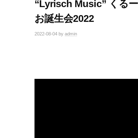
“Lyrisch Music” 
お誕生会2022
2022-08-04
by
admin