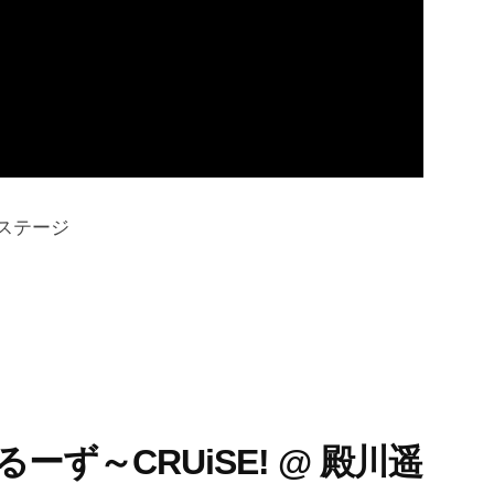
ラザステージ
y” くるーず～CRUiSE! @ 殿川遥