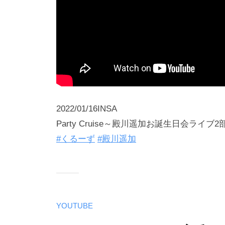
2022/01/16INSA
Party Cruise～殿川遥加お誕生日会ライブ2
#くるーず
#殿川遥加
YOUTUBE