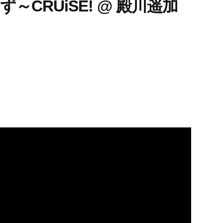
くるーず～CRUiSE! @ 殿川遥加