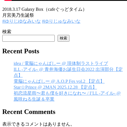
2018.3.17 Galaxy Box（cafeぐっどタイム）
月宮美乃生誕祭
#ゆりじゆなみいな
#ゆりじゅなみいな
検索
検索
Recent Posts
idea / 電脳にゃんぱしー @ 現体制ラストライブ
ILL -アイル- @ 青井海優お誕生日会2022 出演部分【定
点】
電脳にゃんぱしー @ A.O.P Fes vol.2 【定点】
Star☆Prince @ 2MAN 2025.12.28 【定点】
初恋流星雨〜君も僕を好きになれ〜 / I’LL -アイル- @
風咲ねる生誕＆卒業
Recent Comments
表示できるコメントはありません。