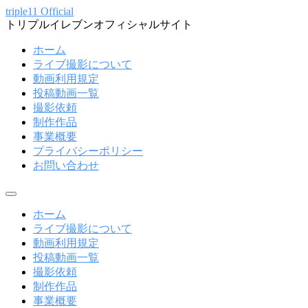
コ
triple11 Official
トリプルイレブンオフィシャルサイト
ン
テ
ホーム
ン
ライブ撮影について
ツ
動画利用規定
へ
投稿動画一覧
ス
撮影依頼
キ
制作作品
ッ
事業概要
プ
プライバシーポリシー
お問い合わせ
メ
ニ
ホーム
ュ
ライブ撮影について
ー
動画利用規定
投稿動画一覧
撮影依頼
制作作品
事業概要