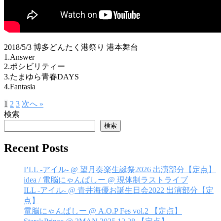
2018/5/3 博多どんたく港祭り 港本舞台
1.Answer
2.ポシビリティー
3.たまゆら青春DAYS
4.Fantasia
1
2
3
次へ »
投
検索
稿
検索
の
Recent Posts
ペ
ー
I’LL -アイル- @ 望月奏楽生誕祭2026 出演部分【定点】
idea / 電脳にゃんぱしー @ 現体制ラストライブ
ジ
ILL -アイル- @ 青井海優お誕生日会2022 出演部分【定
送
点】
電脳にゃんぱしー @ A.O.P Fes vol.2 【定点】
り