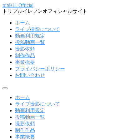
コ
triple11 Official
トリプルイレブンオフィシャルサイト
ン
テ
ホーム
ン
ライブ撮影について
ツ
動画利用規定
へ
投稿動画一覧
ス
撮影依頼
キ
制作作品
ッ
事業概要
プ
プライバシーポリシー
お問い合わせ
メ
ニ
ホーム
ュ
ライブ撮影について
ー
動画利用規定
投稿動画一覧
撮影依頼
制作作品
事業概要