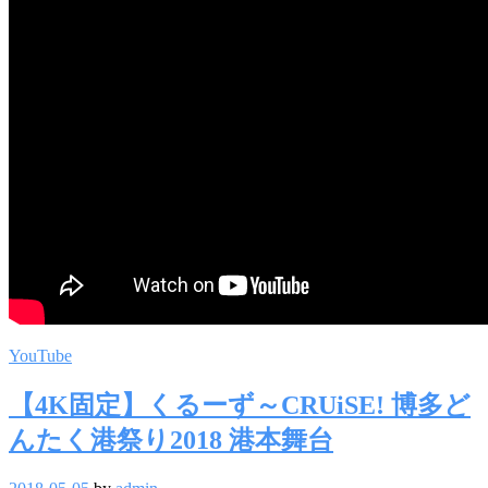
YouTube
【4K固定】くるーず～CRUiSE! 博多ど
んたく港祭り2018 港本舞台