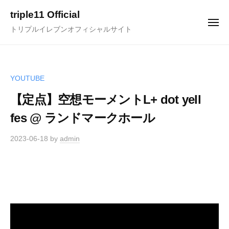
ュ
コ
ー
triple11 Official
ン
メ
トリプルイレブンオフィシャルサイト
ニ
テ
ュ
ー
ン
ツ
へ
YOUTUBE
ス
【定点】空想モーメントL+ dot yell
キ
fes @ ランドマークホール
ッ
プ
2023-06-18
by
admin