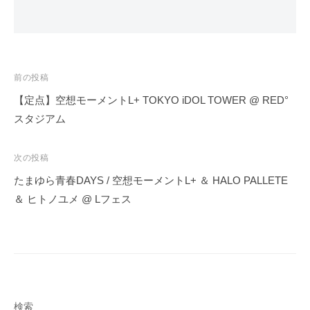
投
前の投稿
稿
【定点】空想モーメントL+ TOKYO iDOL TOWER @ RED°
ナ
スタジアム
ビ
ゲ
次の投稿
ー
たまゆら青春DAYS / 空想モーメントL+ ＆ HALO PALLETE
シ
＆ ヒトノユメ @ Lフェス
ョ
ン
検索