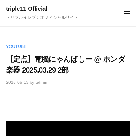
ュ
コ
ー
triple11 Official
ン
メ
トリプルイレブンオフィシャルサイト
ニ
テ
ュ
ー
ン
ツ
へ
YOUTUBE
ス
【定点】電脳にゃんぱしー @ ホンダ
キ
楽器 2025.03.29 2部
ッ
プ
2025-05-13
by
admin