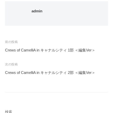
admin
投
前の投稿
稿
Crews of CamelliA in キャナルシティ 1部 ＜編集Ver＞
ナ
ビ
次の投稿
ゲ
Crews of CamelliA in キャナルシティ 2部 ＜編集Ver＞
ー
シ
ョ
ン
検索