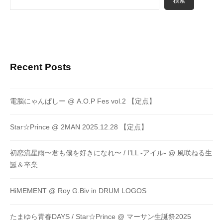
検索
Recent Posts
電脳にゃんぱしー @ A.O.P Fes vol.2 【定点】
Star☆Prince @ 2MAN 2025.12.28 【定点】
初恋流星雨〜君も僕を好きになれ〜 / I’LL -アイル- @ 風咲ねる生
誕＆卒業
HiMEMENT @ Roy G.Biv in DRUM LOGOS
たまゆら青春DAYS / Star☆Prince @ マーサン生誕祭2025