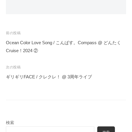
投
前の投稿
稿
Ocean Color Love Song / こんぱす。Compass @ どんたく
ナ
Cruise！2024 ②
ビ
ゲ
次の投稿
ー
ギリギリFACE / クレクレ！ @ 3周年ライブ
シ
ョ
ン
検索