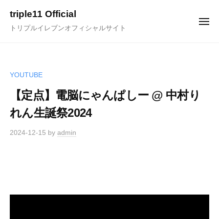
ュ
コ
ー
triple11 Official
ン
メ
トリプルイレブンオフィシャルサイト
ニ
テ
ュ
ー
ン
ツ
へ
YOUTUBE
ス
【定点】電脳にゃんぱしー @ 中村り
キ
れん生誕祭2024
ッ
プ
2024-12-15
by
admin