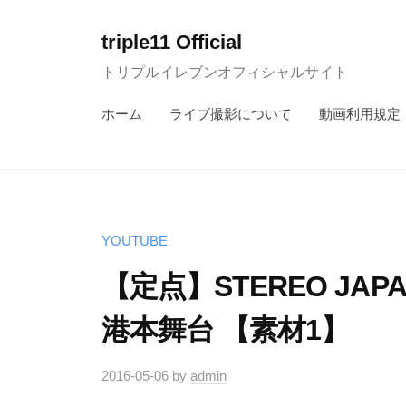
コ
ン
triple11 Official
テ
トリプルイレブンオフィシャルサイト
ン
ホーム
ライブ撮影について
動画利用規定
ツ
へ
ス
キ
ッ
YOUTUBE
プ
【定点】STEREO JAP
港本舞台 【素材1】
2016-05-06
by
admin