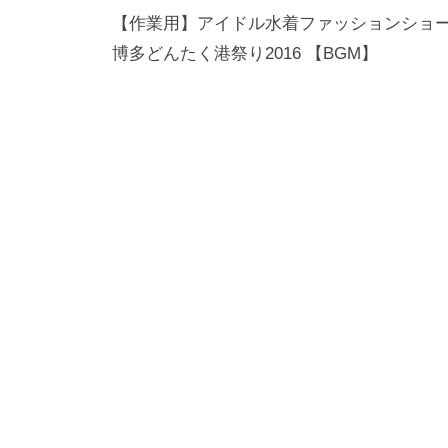
稿
【作業用】アイドル水着ファッションショ
博多どんたく港祭り2016 【BGM】
ナ
ビ
ゲ
ー
シ
ョ
ン