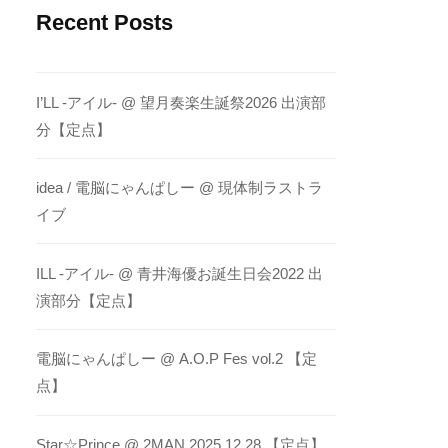
Recent Posts
I’LL -アイル- @ 望月奏楽生誕祭2026 出演部
分【定点】
idea / 電脳にゃんぱしー @ 現体制ラストラ
イブ
ILL -アイル- @ 青井海優お誕生日会2022 出
演部分【定点】
電脳にゃんぱしー @ A.O.P Fes vol.2 【定
点】
Star☆Prince @ 2MAN 2025.12.28 【定点】