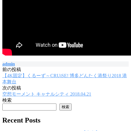
admin
前の投稿
投
【4K固定】くるーず～CRUiSE! 博多どんたく港祭り2018 港
稿
本舞台
次の投稿
ナ
空想モーメント キャナルシティ 2018.04.21
ビ
検索
ゲ
検索
ー
Recent Posts
シ