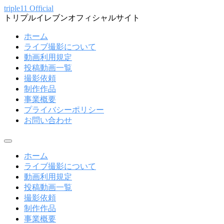
コ
triple11 Official
トリプルイレブンオフィシャルサイト
ン
テ
ホーム
ン
ライブ撮影について
ツ
動画利用規定
へ
投稿動画一覧
ス
撮影依頼
キ
制作作品
ッ
事業概要
プ
プライバシーポリシー
お問い合わせ
メ
ニ
ホーム
ュ
ライブ撮影について
ー
動画利用規定
投稿動画一覧
撮影依頼
制作作品
事業概要