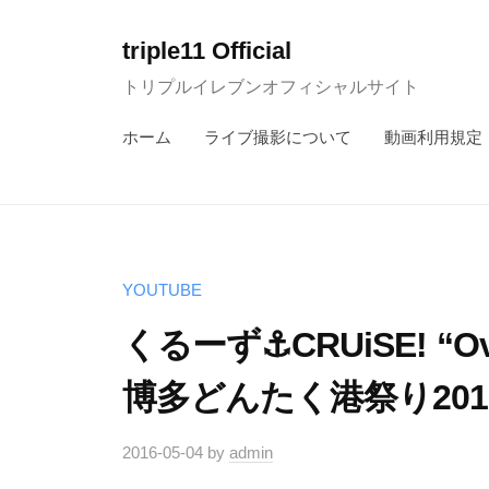
コ
ン
triple11 Official
テ
トリプルイレブンオフィシャルサイト
ン
ホーム
ライブ撮影について
動画利用規定
ツ
へ
ス
キ
ッ
YOUTUBE
プ
くるーず⚓CRUiSE! “Over
博多どんたく港祭り201
2016-05-04
by
admin