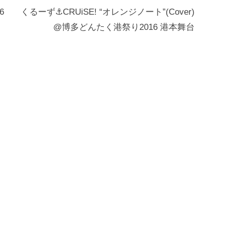
6
くるーず⚓CRUiSE! “オレンジノート”(Cover)
@博多どんたく港祭り2016 港本舞台