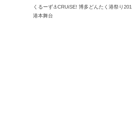
稿
くるーず⚓CRUiSE! 博多どんたく港祭り201
港本舞台
ナ
ビ
ゲ
ー
シ
ョ
ン