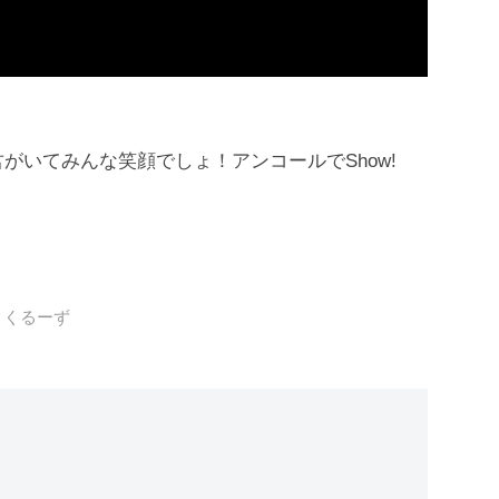
がいて君がいてみんな笑顔でしょ！アンコールでShow!
くるーず