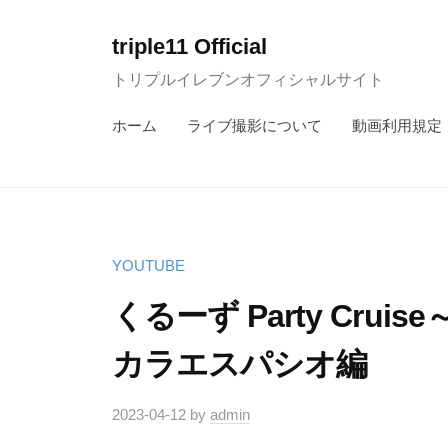
コ
ン
triple11 Official
テ
トリプルイレブンオフィシャルサイト
ン
ホーム
ライブ撮影について
動画利用規定
ツ
へ
ス
キ
ッ
YOUTUBE
プ
くるーず Party Crui
カラエスパシオ編
2023-04-12
by
admin