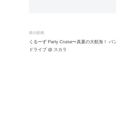
投
前の投稿
稿
くるーず Party Cruise〜真夏の大航海！ バ
ドライブ @ スカラ
ナ
ビ
ゲ
ー
シ
ョ
ン