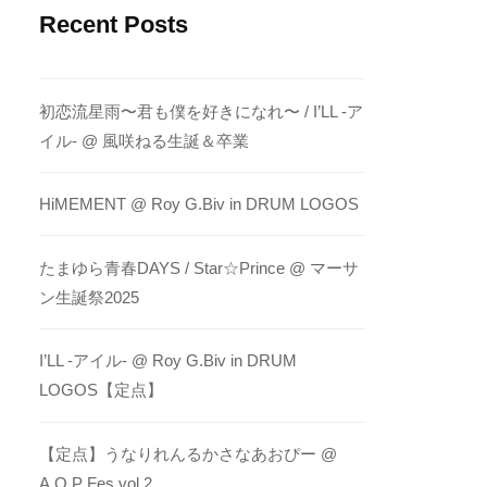
Recent Posts
初恋流星雨〜君も僕を好きになれ〜 / I’LL -ア
イル- @ 風咲ねる生誕＆卒業
HiMEMENT @ Roy G.Biv in DRUM LOGOS
たまゆら青春DAYS / Star☆Prince @ マーサ
ン生誕祭2025
I’LL -アイル- @ Roy G.Biv in DRUM
LOGOS【定点】
【定点】うなりれんるかさなあおぴー @
A.O.P Fes vol.2