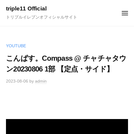
ュ
コ
ー
triple11 Official
ン
メ
トリプルイレブンオフィシャルサイト
ニ
テ
ュ
ー
ン
ツ
へ
YOUTUBE
ス
こんぱす。Compass @ チャチャタウ
キ
ン20230806 1部 【定点・サイド】
ッ
プ
2023-08-06
by
admin