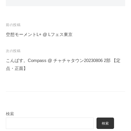
投
前の投稿
稿
空想モーメントL+ @ Lフェス東京
ナ
ビ
次の投稿
ゲ
こんぱす。Compass @ チャチャタウン20230806 2部 【定
ー
点・正面】
シ
ョ
ン
検索
検索