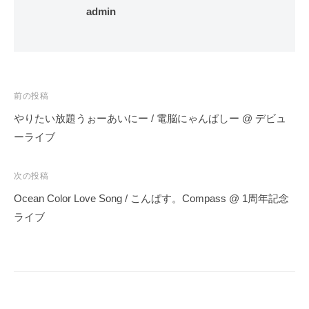
admin
投
前の投稿
稿
やりたい放題うぉーあいにー / 電脳にゃんぱしー @ デビュ
ナ
ーライブ
ビ
ゲ
次の投稿
ー
Ocean Color Love Song / こんぱす。Compass @ 1周年記念
シ
ライブ
ョ
ン