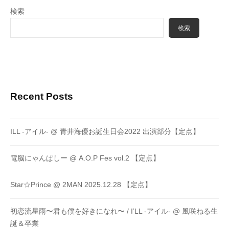
検索
検索
Recent Posts
ILL -アイル- @ 青井海優お誕生日会2022 出演部分【定点】
電脳にゃんぱしー @ A.O.P Fes vol.2 【定点】
Star☆Prince @ 2MAN 2025.12.28 【定点】
初恋流星雨〜君も僕を好きになれ〜 / I’LL -アイル- @ 風咲ねる生
誕＆卒業