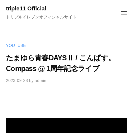
ュ
コ
ー
triple11 Official
ン
メ
トリプルイレブンオフィシャルサイト
ニ
テ
ュ
ー
ン
ツ
へ
YOUTUBE
ス
たまゆら青春DAYSⅡ / こんぱす。
キ
Compass @ 1周年記念ライブ
ッ
プ
2023-09-28
by
admin