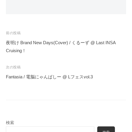
投
前の投稿
稿
夜明け Brand New Days(Cover) / くるーず @ Last INSA
ナ
Cruising！
ビ
ゲ
次の投稿
ー
Fantasia / 電脳にゃんぱしー @ Lフェスvol.3
シ
ョ
ン
検索