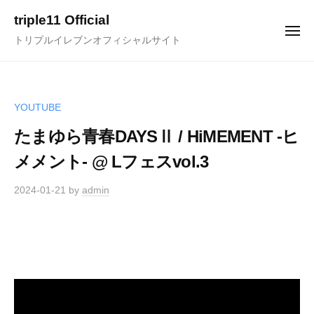
ュ
コ
ー
triple11 Official
ン
メ
トリプルイレブンオフィシャルサイト
ニ
テ
ュ
ー
ン
ツ
へ
YOUTUBE
ス
たまゆら青春DAYSⅡ / HiMEMENT -ヒ
キ
メメント- @ Lフェスvol.3
ッ
プ
2024-01-21
by
admin