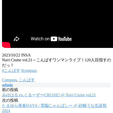
2023/10/22 INSA
Navi Cruise vol.21～こんぱすワンマンライブ！120人目指すの
だっ！
#こんぱす
#compass
Compass
,
こんぱす
admin
前の投稿
投
みゆはる ex.くるーず〜CRUiSE! @ Navi Cruise vol.21
稿
次の投稿
たまゆら青春DAYS / 電脳にゃんぱしー @ 砂糖うな生誕祭
ナ
2024