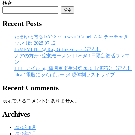
ビ
検索
検索
ゲ
ー
Recent Posts
シ
たまゆら青春DAYS / Crews of CamelliA @ チャチャタ
ョ
ウン 1部 2025.07.12
HiMEMENT @ Roy G.Biv vol.15【定点】
ン
ノアの方舟 / 空想モーメントL+ @ 1日限定復活ワンマ
ン
I’LL -アイル- @ 望月奏楽生誕祭2026 出演部分【定点】
idea / 電脳にゃんぱしー @ 現体制ラストライブ
Recent Comments
表示できるコメントはありません。
Archives
2026年8月
2026年7月