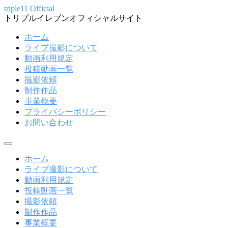
コ
triple11 Official
トリプルイレブンオフィシャルサイト
ン
テ
ホーム
ン
ライブ撮影について
ツ
動画利用規定
へ
投稿動画一覧
ス
撮影依頼
キ
制作作品
ッ
事業概要
プ
プライバシーポリシー
お問い合わせ
メ
ニ
ホーム
ュ
ライブ撮影について
ー
動画利用規定
投稿動画一覧
撮影依頼
制作作品
事業概要