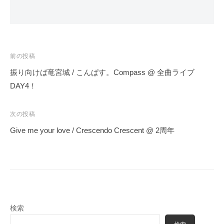
投
前の投稿
稿
振り向けば竜宮城 / こんぱす。Compass @ 全曲ライブ
ナ
DAY4！
ビ
ゲ
次の投稿
ー
Give me your love / Crescendo Crescent @ 2周年
シ
ョ
ン
検索