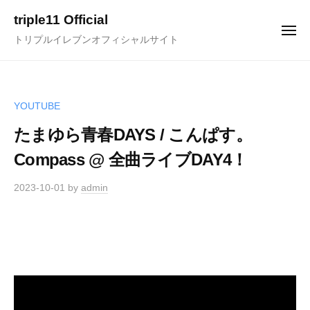
ュ
コ
ー
triple11 Official
ン
メ
トリプルイレブンオフィシャルサイト
ニ
テ
ュ
ー
ン
ツ
へ
YOUTUBE
ス
たまゆら青春DAYS / こんぱす。
キ
Compass @ 全曲ライブDAY4！
ッ
プ
2023-10-01
by
admin