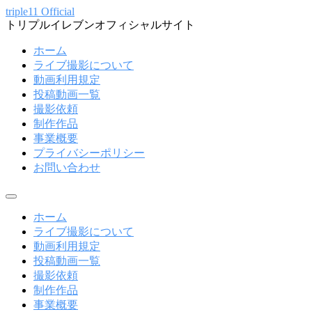
コ
triple11 Official
トリプルイレブンオフィシャルサイト
ン
テ
ホーム
ン
ライブ撮影について
ツ
動画利用規定
へ
投稿動画一覧
ス
撮影依頼
キ
制作作品
ッ
事業概要
プ
プライバシーポリシー
お問い合わせ
メ
ニ
ホーム
ュ
ライブ撮影について
ー
動画利用規定
投稿動画一覧
撮影依頼
制作作品
事業概要