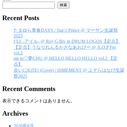
ゲ
検索
ー
Recent Posts
シ
たまゆら青春DAYS / Star☆Prince @ マーサン生誕祭
ョ
2025
I’LL -アイル- @ Roy G.Biv in DRUM LOGOS【定点】
ン
【定点】うなりれんるかさなあおぴー @ A.O.P Fes
vol.2
me to♡夢CHU @ HELLO HELLO HELLO vol.2 【定
点】
会いにKiTE! (Cover) / HiMEMENT @ よぞらはなび生誕
祭2025
Recent Comments
表示できるコメントはありません。
Archives
2026年8月