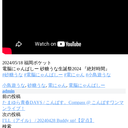
2024/05/18 福岡ポケット
電脳にゃんぱしー 砂糖うな生誕祭2024 『絶対時間』
#砂糖うな
#電脳にゃんぱしー
#電にゃん
#小鳥遊うな
小鳥遊うな
,
砂糖うな
,
電にゃん
,
電脳にゃんぱしー
admin
前の投稿
投
たまゆら青春DAYS / こんぱす。Compass @ こんぱすワンマ
稿
ンライブ！
次の投稿
ナ
I’LL（アイル） / 20240428 Buddy up!【定点】
ビ
検索