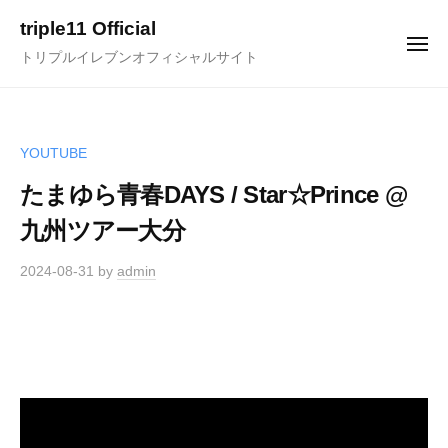
ュ
コ
ー
triple11 Official
ン
メ
トリプルイレブンオフィシャルサイト
ニ
テ
ュ
ー
ン
ツ
へ
YOUTUBE
ス
たまゆら青春DAYS / Star☆Prince @
キ
九州ツアー大分
ッ
プ
2024-08-31
by
admin