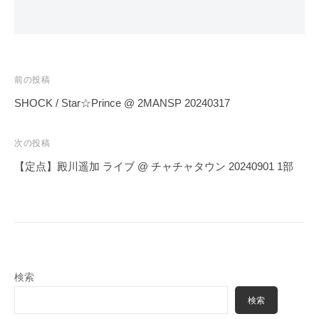
投
前の投稿
稿
SHOCK / Star☆Prince @ 2MANSP 20240317
ナ
ビ
次の投稿
ゲ
【定点】殿川遥加 ライブ @ チャチャタウン 20240901 1部
ー
シ
ョ
ン
検索
検索