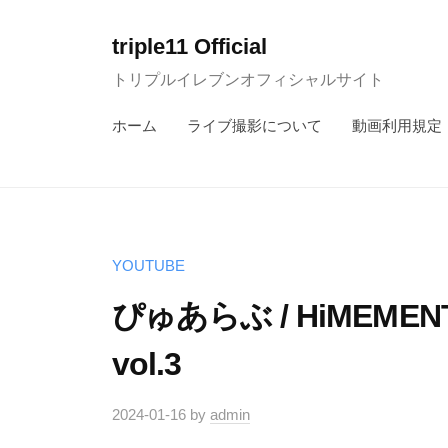
コ
ン
triple11 Official
テ
トリプルイレブンオフィシャルサイト
ン
ホーム
ライブ撮影について
動画利用規定
ツ
へ
ス
キ
ッ
YOUTUBE
プ
ぴゅあらぶ / HiMEME
vol.3
2024-01-16
by
admin