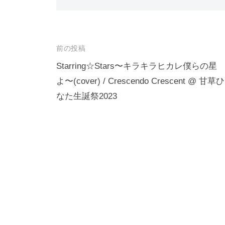
投
前の投稿
稿
Starring☆Stars〜キラキラヒカレ僕らの星
よ〜(cover) / Crescendo Crescent @ 甘草ひ
ナ
なた生誕祭2023
ビ
ゲ
ー
シ
ョ
ン