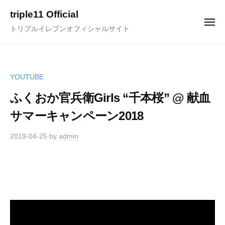
ュ
コ
ー
triple11 Official
ン
メ
トリプルイレブンオフィシャルサイト
ニ
テ
ュ
ー
ン
ツ
へ
YOUTUBE
ス
ふくおか官兵衛Girls “千本桜” @ 献血
キ
サマーキャンペーン2018
ッ
プ
2019-04-25
by
admin