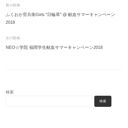
投
前の投稿
稿
ふくおか官兵衛Girls “日輪草” @ 献血サマーキャンペーン
ナ
2018
ビ
ゲ
次の投稿
ー
NEO☆学院 福岡学生献血サマーキャンペーン2018
シ
ョ
ン
検索
検索