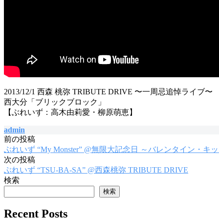
2013/12/1 西森 桃弥 TRIBUTE DRIVE 〜一周忌追悼ライブ〜
西大分「ブリックブロック」
【ぶれいず：高木由莉愛・柳原萌恵】
admin
前の投稿
投
ぶれいず “My Monster” @無限大記念日 ～バレンタイン・キ
稿
次の投稿
ぶれいず “TSU-BA-SA” @西森桃弥 TRIBUTE DRIVE
ナ
検索
ビ
検索
ゲ
Recent Posts