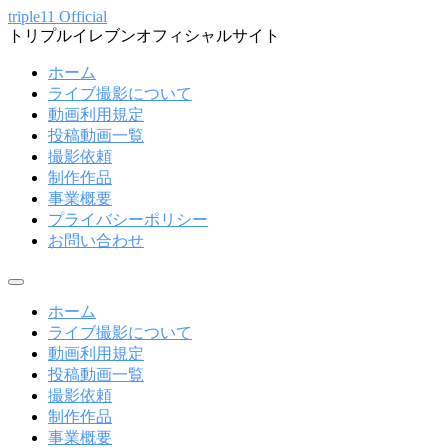
コ
triple11 Official
トリプルイレブンオフィシャルサイト
ン
テ
ホーム
ン
ライブ撮影について
ツ
動画利用規定
へ
投稿動画一覧
ス
撮影依頼
キ
制作作品
ッ
事業概要
プ
プライバシーポリシー
お問い合わせ
メ
ニ
ホーム
ュ
ライブ撮影について
ー
動画利用規定
投稿動画一覧
撮影依頼
制作作品
事業概要