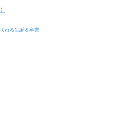
点】
 風咲ねる生誕＆卒業