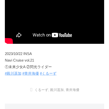
2023/10/22 INSA
Navi Cruise vol.21
①未来少女A ②閃光ライダー
#殿川遥加
#青井海優
#くるーず
くるーず
,
殿川遥加
,
青井海優