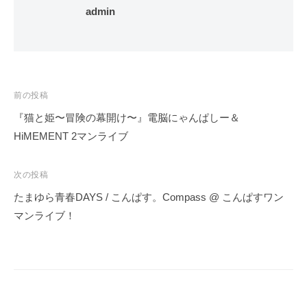
admin
投
前の投稿
稿
『猫と姫〜冒険の幕開け〜』電脳にゃんぱしー＆
ナ
HiMEMENT 2マンライブ
ビ
ゲ
次の投稿
ー
たまゆら青春DAYS / こんぱす。Compass @ こんぱすワン
シ
マンライブ！
ョ
ン