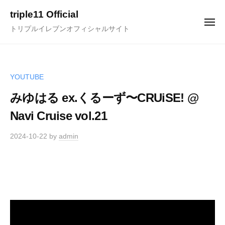
ュ
コ
ー
triple11 Official
ン
メ
トリプルイレブンオフィシャルサイト
ニ
テ
ュ
ー
ン
ツ
へ
YOUTUBE
ス
みゆはる ex.くるーず〜CRUiSE! @
キ
Navi Cruise vol.21
ッ
プ
2024-10-22
by
admin