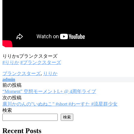
りりかxプランクスターズ
#りりか
#プランクスターズ
プランクスターズ
,
りりか
admin
前の投稿
投
“Moment” 空想モーメントL+ @ 4周年ライブ
稿
次の投稿
廣川かのんの”いぬねこ” #short #わーすた #流星群少女
ナ
検索
ビ
検索
ゲ
Recent Posts