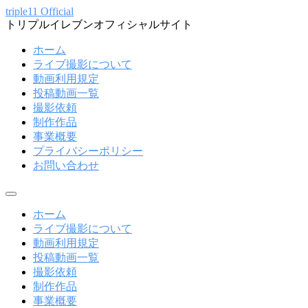
コ
triple11 Official
トリプルイレブンオフィシャルサイト
ン
テ
ホーム
ン
ライブ撮影について
ツ
動画利用規定
へ
投稿動画一覧
ス
撮影依頼
キ
制作作品
ッ
事業概要
プ
プライバシーポリシー
お問い合わせ
メ
ニ
ホーム
ュ
ライブ撮影について
ー
動画利用規定
投稿動画一覧
撮影依頼
制作作品
事業概要