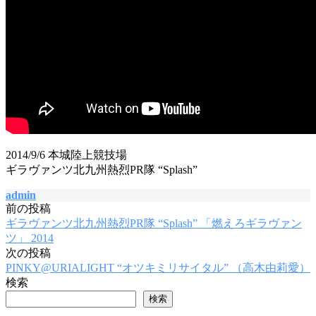
2014/9/6 本城陸上競技場
ギラヴァンツ北九州熱烈PR隊 “Splash”
admin
前の投稿
投
ギラヴァンツ北九州熱烈PR隊 “Splash” 「燃えろギラヴァン
稿
ツ」 2014
次の投稿
ナ
PINKY@URIALIGHT “オツキミリサイタル” （高木由莉愛）
ビ
検索
ゲ
検索