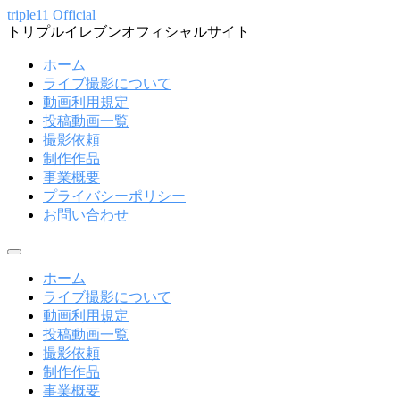
コ
triple11 Official
トリプルイレブンオフィシャルサイト
ン
テ
ホーム
ン
ライブ撮影について
ツ
動画利用規定
へ
投稿動画一覧
ス
撮影依頼
キ
制作作品
ッ
事業概要
プ
プライバシーポリシー
お問い合わせ
メ
ニ
ホーム
ュ
ライブ撮影について
ー
動画利用規定
投稿動画一覧
撮影依頼
制作作品
事業概要