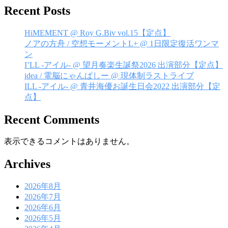
ー
Recent Posts
シ
HiMEMENT @ Roy G.Biv vol.15【定点】
ョ
ノアの方舟 / 空想モーメントL+ @ 1日限定復活ワンマ
ン
ン
I’LL -アイル- @ 望月奏楽生誕祭2026 出演部分【定点】
idea / 電脳にゃんぱしー @ 現体制ラストライブ
ILL -アイル- @ 青井海優お誕生日会2022 出演部分【定
点】
Recent Comments
表示できるコメントはありません。
Archives
2026年8月
2026年7月
2026年6月
2026年5月