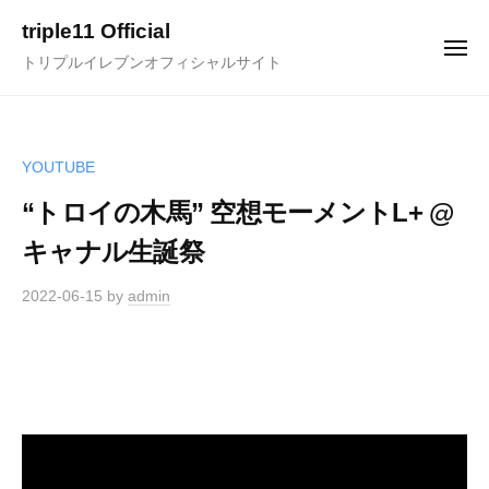
ュ
コ
ー
triple11 Official
ン
メ
トリプルイレブンオフィシャルサイト
ニ
テ
ュ
ー
ン
ツ
へ
YOUTUBE
ス
“トロイの木馬” 空想モーメントL+ @
キ
キャナル生誕祭
ッ
プ
2022-06-15
by
admin