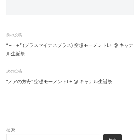
投
前の投稿
稿
“＋−＋” (プラスマイナスプラス) 空想モーメントL+ @ キャナ
ナ
ル生誕祭
ビ
ゲ
次の投稿
ー
“ノアの方舟” 空想モーメントL+ @ キャナル生誕祭
シ
ョ
ン
検索