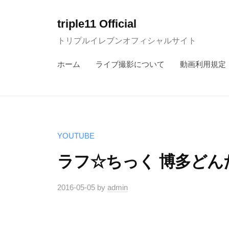
コ
ン
triple11 Official
テ
トリプルイレブンオフィシャルサイト
ン
ホーム
ライブ撮影について
動画利用規定
ツ
へ
ス
キ
ッ
YOUTUBE
プ
ラフ☆ちっく 博多どんた
2016-05-05
by
admin