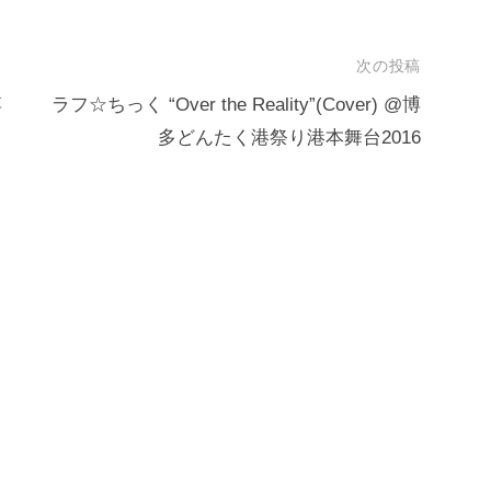
次の投稿
博
ラフ☆ちっく “Over the Reality”(Cover) @博
多どんたく港祭り港本舞台2016