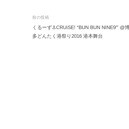
投
前の投稿
稿
くるーず⚓CRUiSE! “BUN BUN NINE9′” @
多どんたく港祭り2016 港本舞台
ナ
ビ
ゲ
ー
シ
ョ
ン