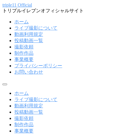
コ
triple11 Official
トリプルイレブンオフィシャルサイト
ン
テ
ホーム
ン
ライブ撮影について
ツ
動画利用規定
へ
投稿動画一覧
ス
撮影依頼
キ
制作作品
ッ
事業概要
プ
プライバシーポリシー
お問い合わせ
メ
ニ
ホーム
ュ
ライブ撮影について
ー
動画利用規定
投稿動画一覧
撮影依頼
制作作品
事業概要