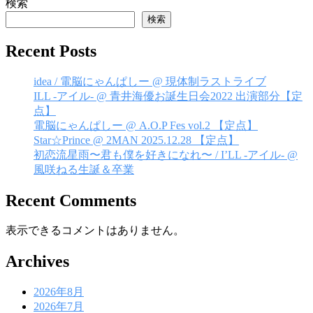
ビ
検索
ゲ
検索
ー
Recent Posts
シ
idea / 電脳にゃんぱしー @ 現体制ラストライブ
ョ
ILL -アイル- @ 青井海優お誕生日会2022 出演部分【定
ン
点】
電脳にゃんぱしー @ A.O.P Fes vol.2 【定点】
Star☆Prince @ 2MAN 2025.12.28 【定点】
初恋流星雨〜君も僕を好きになれ〜 / I’LL -アイル- @
風咲ねる生誕＆卒業
Recent Comments
表示できるコメントはありません。
Archives
2026年8月
2026年7月