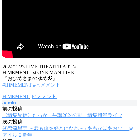
2024/11/23 LIVE THEATER ART’s
HiMEMENT 1st ONE MAN LIVE
『おひめさまのゆめ🌈』
#HiMEMENT
#ヒメメント
HiMEMENT
,
ヒメメント
admin
前の投稿
投
【編集配信】たっかー生誕2024の動画編集風景ライブ
稿
次の投稿
初恋流星雨 ～君も僕を好きになれ～ / あもかほあおぴー @
ナ
アイル２周年