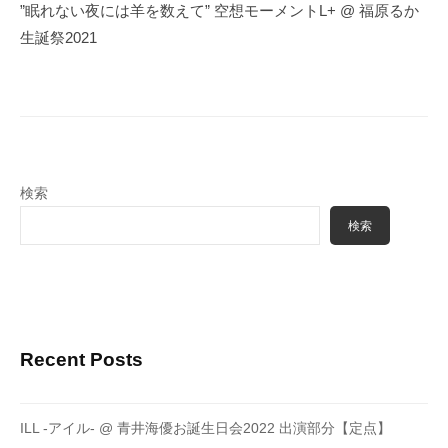
ゲ
”眠れない夜には羊を数えて” 空想モーメントL+ @ 福原るか
ー
生誕祭2021
シ
ョ
ン
検索
検索
Recent Posts
ILL -アイル- @ 青井海優お誕生日会2022 出演部分【定点】