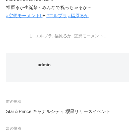
福原るか生誕祭～みんなで祝っちゃるか～
#空想モーメントL
+
#エルプラ
#福原るか
エルプラ
,
福原るか
,
空想モーメントL
admin
投
前の投稿
稿
Star☆Prince キャナルシティ 櫻星リリースイベント
ナ
ビ
次の投稿