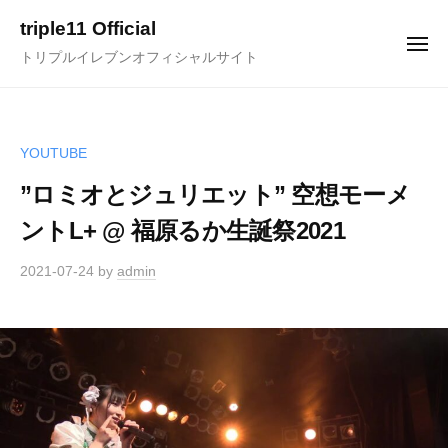
ュ
コ
ー
triple11 Official
ン
メ
トリプルイレブンオフィシャルサイト
ニ
テ
ュ
ー
ン
ツ
へ
YOUTUBE
ス
”ロミオとジュリエット” 空想モーメ
キ
ントL+ @ 福原るか生誕祭2021
ッ
プ
2021-07-24
by
admin