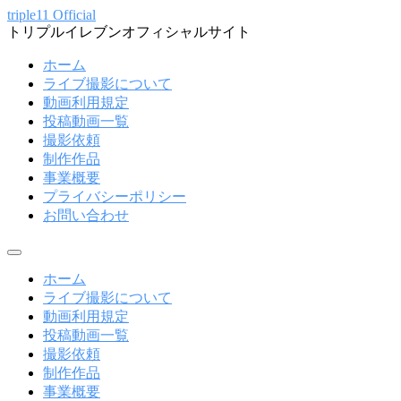
コ
triple11 Official
トリプルイレブンオフィシャルサイト
ン
テ
ホーム
ン
ライブ撮影について
ツ
動画利用規定
へ
投稿動画一覧
ス
撮影依頼
キ
制作作品
ッ
事業概要
プ
プライバシーポリシー
お問い合わせ
メ
ニ
ホーム
ュ
ライブ撮影について
ー
動画利用規定
投稿動画一覧
撮影依頼
制作作品
事業概要