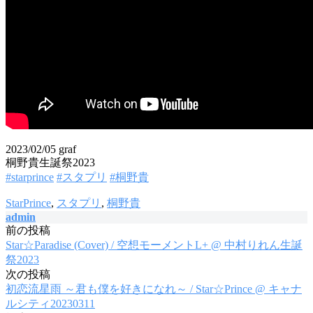
2023/02/05 graf
桐野貴生誕祭2023
#starprince
#スタプリ
#桐野貴
StarPrince
,
スタプリ
,
桐野貴
admin
前の投稿
投
Star☆Paradise (Cover) / 空想モーメントL+ @ 中村りれん生誕
稿
祭2023
次の投稿
ナ
初恋流星雨 ～君も僕を好きになれ～ / Star☆Prince @ キャナ
ビ
ルシティ20230311