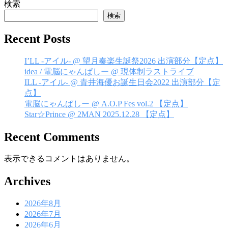
検索
ゲ
検索
ー
Recent Posts
シ
ョ
I’LL -アイル- @ 望月奏楽生誕祭2026 出演部分【定点】
ン
idea / 電脳にゃんぱしー @ 現体制ラストライブ
ILL -アイル- @ 青井海優お誕生日会2022 出演部分【定
点】
電脳にゃんぱしー @ A.O.P Fes vol.2 【定点】
Star☆Prince @ 2MAN 2025.12.28 【定点】
Recent Comments
表示できるコメントはありません。
Archives
2026年8月
2026年7月
2026年6月