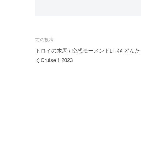
投
前の投稿
稿
トロイの木馬 / 空想モーメントL+ @ どんた
くCruise！2023
ナ
ビ
ゲ
ー
シ
ョ
ン