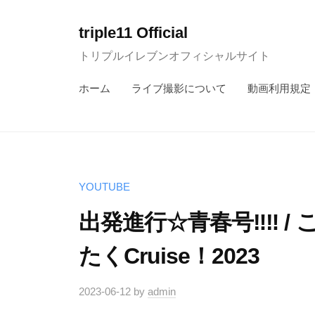
コ
ン
triple11 Official
テ
トリプルイレブンオフィシャルサイト
ン
ホーム
ライブ撮影について
動画利用規定
ツ
へ
ス
キ
ッ
YOUTUBE
プ
出発進行☆青春号‼︎‼︎ / 
たくCruise！2023
2023-06-12
by
admin