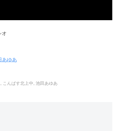
シオ
田あゆあ
す
,
こんぱす北上中
,
池田あゆあ