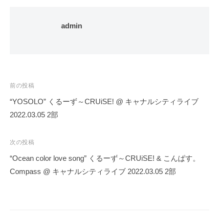
admin
投
前の投稿
稿
“YOSOLO” くるーず～CRUiSE! @ キャナルシティライブ
ナ
2022.03.05 2部
ビ
ゲ
次の投稿
ー
“Ocean color love song” くるーず～CRUiSE! & こんぱす。
シ
Compass @ キャナルシティライブ 2022.03.05 2部
ョ
ン