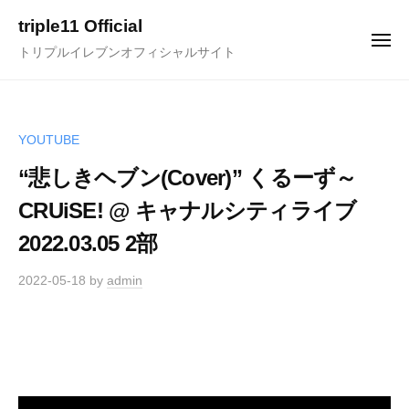
ュ
コ
ー
triple11 Official
ン
メ
トリプルイレブンオフィシャルサイト
ニ
テ
ュ
ー
ン
ツ
へ
YOUTUBE
ス
“悲しきヘブン(Cover)” くるーず～
キ
CRUiSE! @ キャナルシティライブ
ッ
プ
2022.03.05 2部
2022-05-18
by
admin