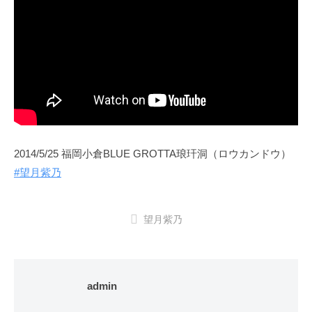
2014/5/25 福岡小倉BLUE GROTTA琅玕洞（ロウカンドウ）
#望月紫乃
望月紫乃
admin