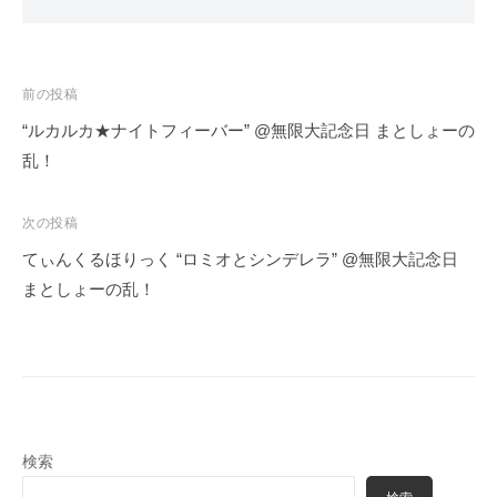
投
前の投稿
稿
“ルカルカ★ナイトフィーバー” @無限大記念日 まとしょーの
ナ
乱！
ビ
ゲ
次の投稿
ー
てぃんくるほりっく “ロミオとシンデレラ” @無限大記念日
シ
まとしょーの乱！
ョ
ン
検索