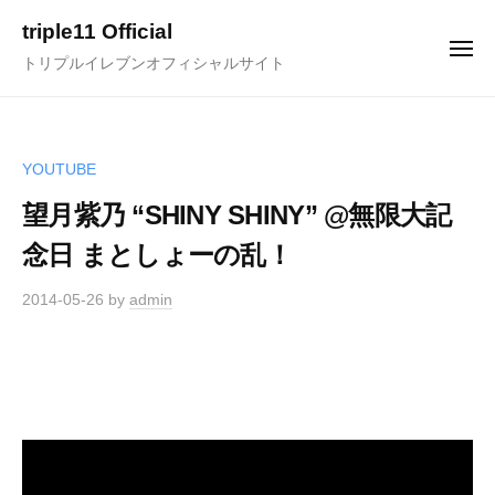
ュ
コ
ー
triple11 Official
ン
メ
トリプルイレブンオフィシャルサイト
ニ
テ
ュ
ー
ン
ツ
へ
YOUTUBE
ス
望月紫乃 “SHINY SHINY” @無限大記
キ
念日 まとしょーの乱！
ッ
プ
2014-05-26
by
admin