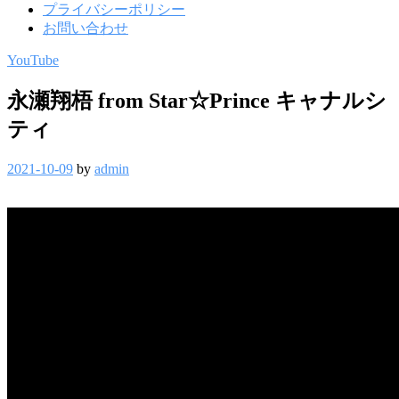
プライバシーポリシー
お問い合わせ
YouTube
永瀬翔梧 from Star☆Prince キャナルシ
ティ
2021-10-09
by
admin