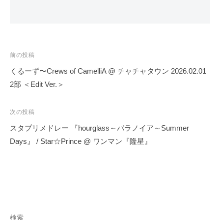
投
前の投稿
稿
くるーず〜Crews of CamelliA @ チャチャタウン 2026.02.01
ナ
2部 ＜Edit Ver.＞
ビ
ゲ
次の投稿
ー
スタプリメドレー 『hourglass～パラノイア～Summer
シ
Days』 / Star☆Prince @ ワンマン『隆星』
ョ
ン
検索