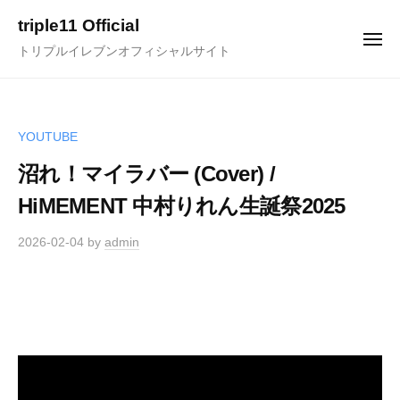
ュ
コ
ー
triple11 Official
ン
メ
トリプルイレブンオフィシャルサイト
ニ
テ
ュ
ー
ン
ツ
へ
YOUTUBE
ス
沼れ！マイラバー (Cover) /
キ
HiMEMENT 中村りれん生誕祭2025
ッ
プ
2026-02-04
by
admin