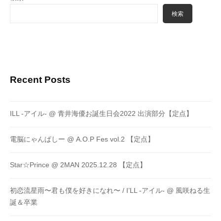
検索
Recent Posts
ILL -アイル- @ 青井海優お誕生日会2022 出演部分【定点】
電脳にゃんぱしー @ A.O.P Fes vol.2 【定点】
Star☆Prince @ 2MAN 2025.12.28 【定点】
初恋流星雨〜君も僕を好きになれ〜 / I’LL -アイル- @ 風咲ねる生
誕＆卒業