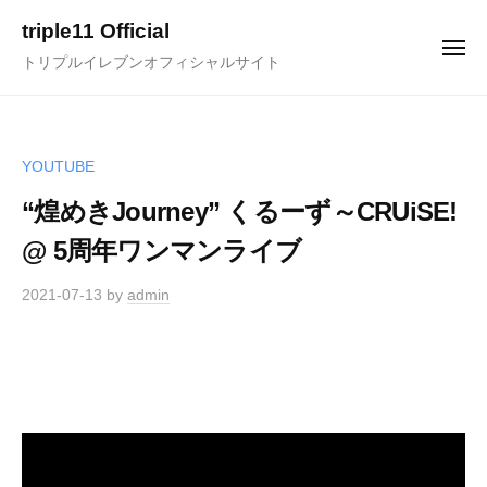
ュ
コ
ー
triple11 Official
ン
メ
トリプルイレブンオフィシャルサイト
ニ
テ
ュ
ー
ン
ツ
へ
YOUTUBE
ス
“煌めきJourney” くるーず～CRUiSE!
キ
@ 5周年ワンマンライブ
ッ
プ
2021-07-13
by
admin