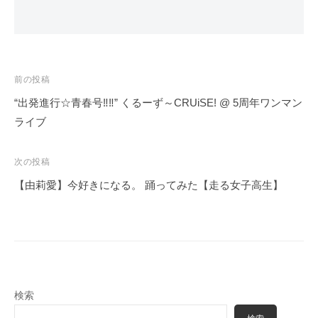
投
前の投稿
稿
“出発進行☆青春号‼︎‼︎” くるーず～CRUiSE! @ 5周年ワンマン
ナ
ライブ
ビ
ゲ
次の投稿
ー
【由莉愛】今好きになる。 踊ってみた【走る女子高生】
シ
ョ
ン
検索