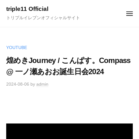
ュ
コ
ー
triple11 Official
ン
メ
トリプルイレブンオフィシャルサイト
ニ
テ
ュ
ー
ン
ツ
へ
YOUTUBE
ス
煌めきJourney / こんぱす。Compass
キ
@ 一ノ瀬あおお誕生日会2024
ッ
プ
2024-08-06
by
admin