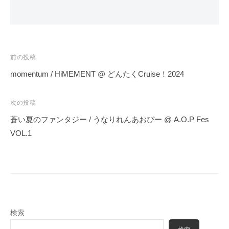
投
前の投稿
稿
momentum / HiMEMENT @ どんたくCruise！2024
ナ
ビ
次の投稿
ゲ
蒼い夏のファンタジー / うなりれんあおぴー @ A.O.P Fes
ー
VOL.1
シ
ョ
ン
検索