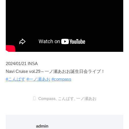
2024/01/21 INSA
Navi Cruise vol.29～一ノ瀬あおお誕生日会ライブ！
#こんぱす
#一ノ瀬あお
#compass
Compass
,
こんぱす
,
一ノ瀬あお
admin