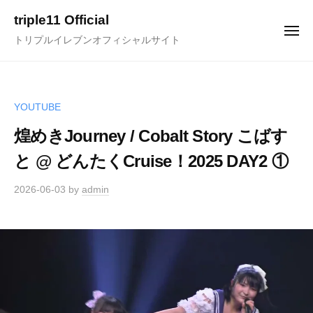
ュ
コ
ー
triple11 Official
ン
メ
トリプルイレブンオフィシャルサイト
ニ
テ
ュ
ー
ン
ツ
へ
YOUTUBE
ス
煌めきJourney / Cobalt Story こばす
キ
と @ どんたくCruise！2025 DAY2 ①
ッ
プ
2026-06-03
by
admin