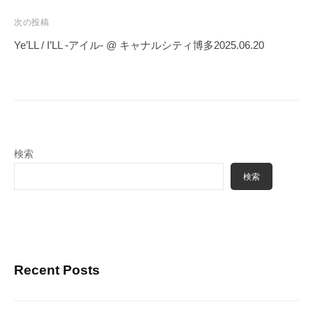
ビ
ゲ
次の投稿
ー
Ye’LL / I’LL -アイル- @ キャナルシティ博多2025.06.20
シ
ョ
ン
検索
検索
Recent Posts