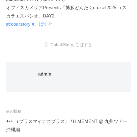
オフィスカメリアPresents「博多どんたくcruise!2025 in ス
カラエスパシオ」DAY2
#cobaltstory
#こばすと
CobaltStory
,
こばすと
admin
投
前の投稿
稿
+-+ （プラスマイナスプラス） / HiMEMENT @ 九州ツアー
ナ
沖縄編