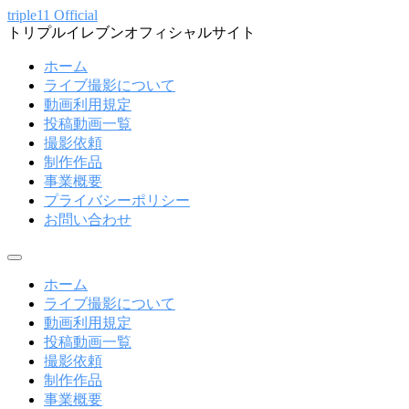
コ
triple11 Official
トリプルイレブンオフィシャルサイト
ン
テ
ホーム
ン
ライブ撮影について
ツ
動画利用規定
へ
投稿動画一覧
ス
撮影依頼
キ
制作作品
ッ
事業概要
プ
プライバシーポリシー
お問い合わせ
メ
ニ
ホーム
ュ
ライブ撮影について
ー
動画利用規定
投稿動画一覧
撮影依頼
制作作品
事業概要