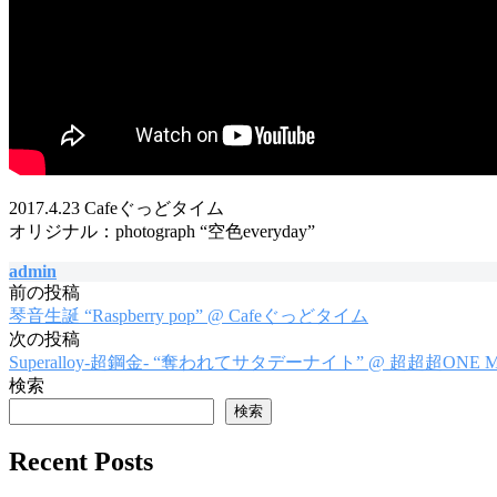
2017.4.23 Cafeぐっどタイム
オリジナル：photograph “空色everyday”
admin
前の投稿
投
琴音生誕 “Raspberry pop” @ Cafeぐっどタイム
稿
次の投稿
Superalloy-超鋼金- “奪われてサタデーナイト” @ 超超超ONE M
ナ
検索
ビ
検索
ゲ
Recent Posts
ー