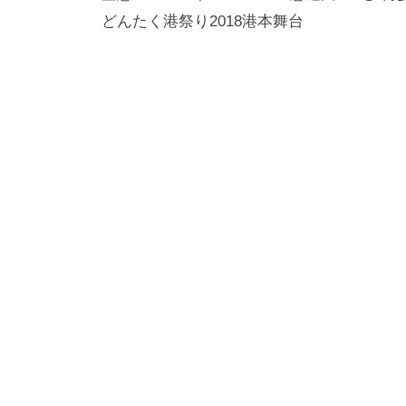
どんたく港祭り2018港本舞台
ナ
ビ
ゲ
ー
シ
ョ
ン