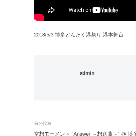
2018/5/3 博多どんたく港祭り 港本舞台
admin
投
前の投稿
稿
空想モーメント “Answer ～想送曲～” @ 博