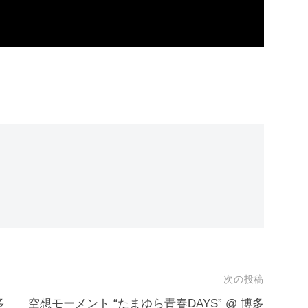
次の投稿
多
空想モーメント “たまゆら青春DAYS” @ 博多