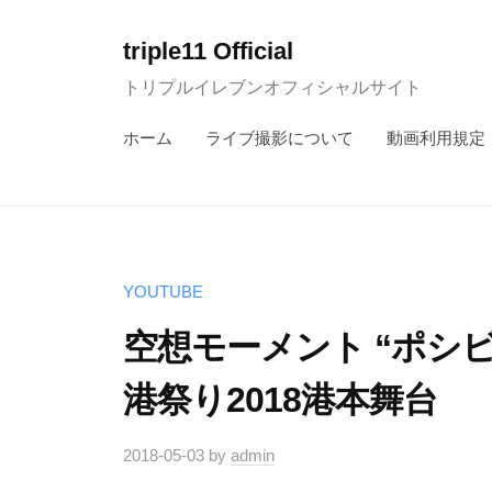
コ
ン
triple11 Official
テ
トリプルイレブンオフィシャルサイト
ン
ホーム
ライブ撮影について
動画利用規定
ツ
へ
ス
キ
ッ
YOUTUBE
プ
空想モーメント “ポシビ
港祭り2018港本舞台
2018-05-03
by
admin