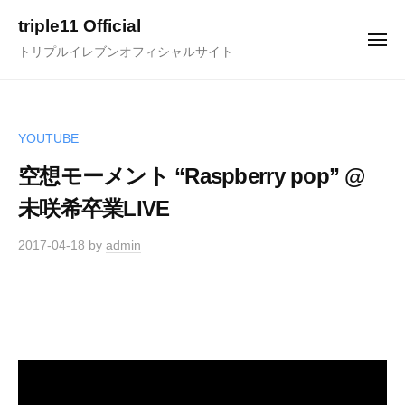
ュ
コ
ー
triple11 Official
ン
メ
トリプルイレブンオフィシャルサイト
ニ
テ
ュ
ー
ン
ツ
へ
YOUTUBE
ス
空想モーメント “Raspberry pop” @
キ
未咲希卒業LIVE
ッ
プ
2017-04-18
by
admin