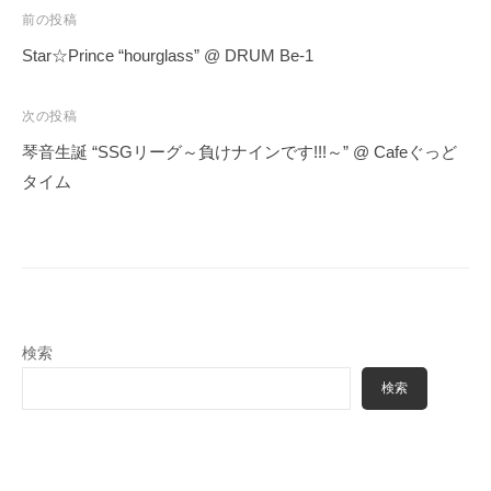
投
前の投稿
稿
Star☆Prince “hourglass” @ DRUM Be-1
ナ
ビ
次の投稿
ゲ
琴音生誕 “SSGリーグ～負けナインです!!!～” @ Cafeぐっど
ー
タイム
シ
ョ
ン
検索
検索