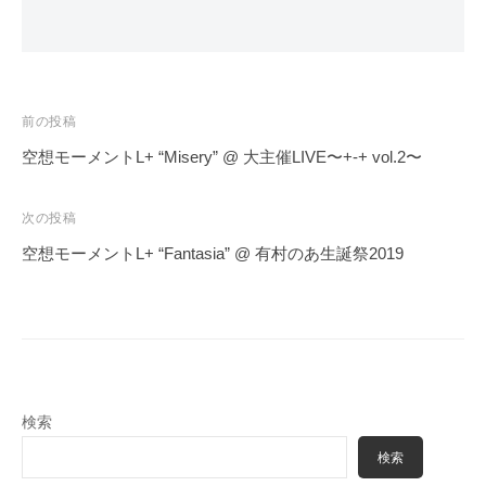
投
前の投稿
稿
空想モーメントL+ “Misery” @ 大主催LIVE〜+-+ vol.2〜
ナ
ビ
次の投稿
ゲ
空想モーメントL+ “Fantasia” @ 有村のあ生誕祭2019
ー
シ
ョ
ン
検索
検索