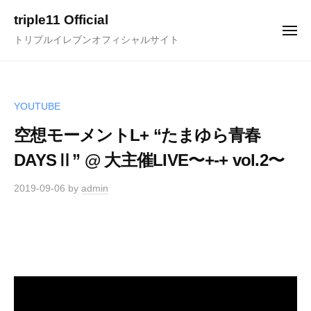
ュ
コ
ー
triple11 Official
ン
メ
トリプルイレブンオフィシャルサイト
ニ
テ
ュ
ー
ン
ツ
へ
YOUTUBE
ス
空想モーメントL+ “たまゆら青春
キ
DAYSⅡ” @ 大主催LIVE〜+-+ vol.2〜
ッ
プ
2019-09-06
by
admin