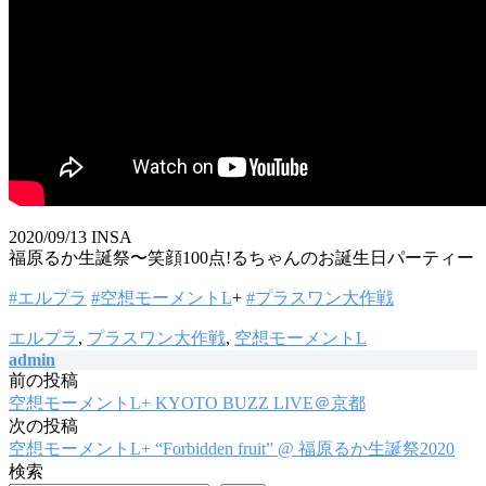
2020/09/13 INSA
福原るか生誕祭〜笑顔100点!るちゃんのお誕生日パーティー
#エルプラ
#空想モーメントL
+
#プラスワン大作戦
エルプラ
,
プラスワン大作戦
,
空想モーメントL
admin
前の投稿
投
空想モーメントL+ KYOTO BUZZ LIVE＠京都
稿
次の投稿
空想モーメントL+ “Forbidden fruit” @ 福原るか生誕祭2020
ナ
検索