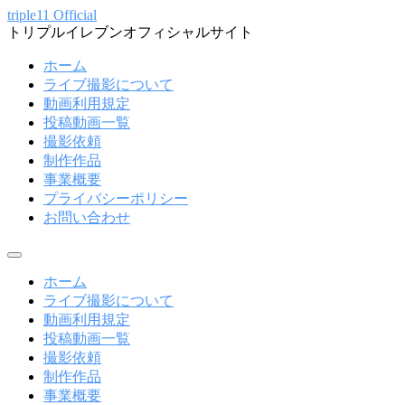
コ
triple11 Official
トリプルイレブンオフィシャルサイト
ン
テ
ホーム
ン
ライブ撮影について
ツ
動画利用規定
へ
投稿動画一覧
ス
撮影依頼
キ
制作作品
ッ
事業概要
プ
プライバシーポリシー
お問い合わせ
メ
ニ
ホーム
ュ
ライブ撮影について
ー
動画利用規定
投稿動画一覧
撮影依頼
制作作品
事業概要