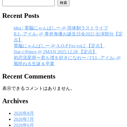
ビ
検索
ゲ
Recent Posts
ー
シ
idea / 電脳にゃんぱしー @ 現体制ラストライブ
ILL -アイル- @ 青井海優お誕生日会2022 出演部分【定
ョ
点】
ン
電脳にゃんぱしー @ A.O.P Fes vol.2 【定点】
Star☆Prince @ 2MAN 2025.12.28 【定点】
初恋流星雨〜君も僕を好きになれ〜 / I’LL -アイル- @
風咲ねる生誕＆卒業
Recent Comments
表示できるコメントはありません。
Archives
2026年8月
2026年7月
2026年6月